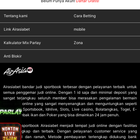
Belum Punya Akun!
Daftar Gratis!
Tentang kami
Cara Betting
Link Airasiabet
mobile
Kalkulator Mix Parlay
Zona
Anti Blokir
Airasiabet
bandar judi sportbook terbesar dengan pelayanan terbaik untuk
semua penggemar judi online. Dengan 1 id saja dan minimal deposit yang
sangat terjangkau seluruh member bisa merasakan pengalaman bermain
game judi online yang sangat menyenangkan dan menguntungkan seperti
game judi Sportsbook, Idnlive, Slots, Live casino, Bolatangkas, Togel, E-
sports ,Tembak ikan dan Poker yang bisa dimainkan 24 jam penuh.
Agen judi sportbook
Airasiabet menjadi tempat judi online dengan fasilitas
paling lengkap dan terbaik. Dengan pelayanan customer service yang
profesional dan ramah, Metode pembayaran terlengkap didukung bank