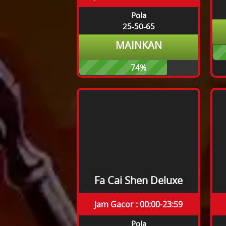
Pola
25-50-65
MAINKAN
74%
Fa Cai Shen Deluxe
Jam Gacor : 00:00-23:59
Pola