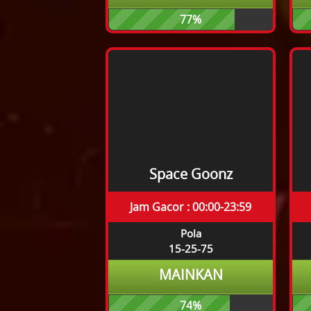
77%
Space Goonz
Jam Gacor : 00:00-23:59
Pola
15-25-75
MAINKAN
74%