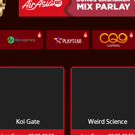
Koi Gate
Weird Science