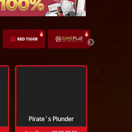
Pirate`s Plunder