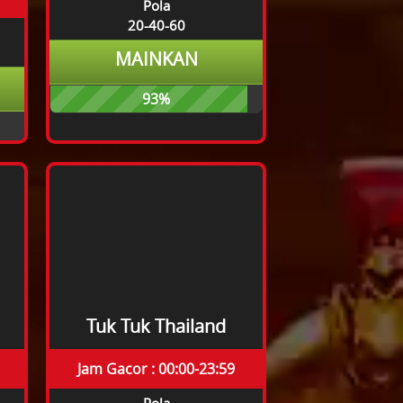
Pola
20-40-60
MAINKAN
93%
Tuk Tuk Thailand
Jam Gacor : 00:00-23:59