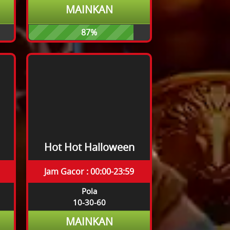
MAINKAN
87%
Hot Hot Halloween
Jam Gacor : 00:00-23:59
Pola
10-30-60
MAINKAN