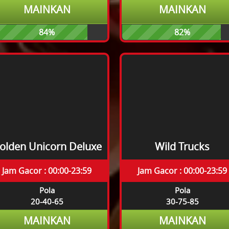
MAINKAN
MAINKAN
84%
82%
olden Unicorn Deluxe
Wild Trucks
Jam Gacor : 00:00-23:59
Jam Gacor : 00:00-23:59
Pola
Pola
20-40-65
30-75-85
MAINKAN
MAINKAN