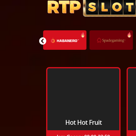
Hot Hot Fruit