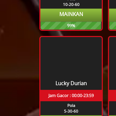
10-20-60
MAINKAN
99%
Lucky Durian
Jam Gacor : 00:00-23:59
Pola
5-30-60