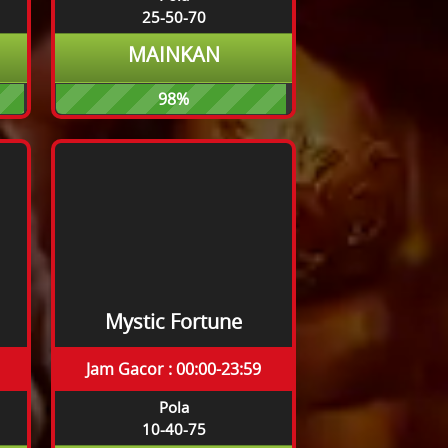
25-50-70
MAINKAN
98%
Mystic Fortune
Jam Gacor : 00:00-23:59
Pola
10-40-75